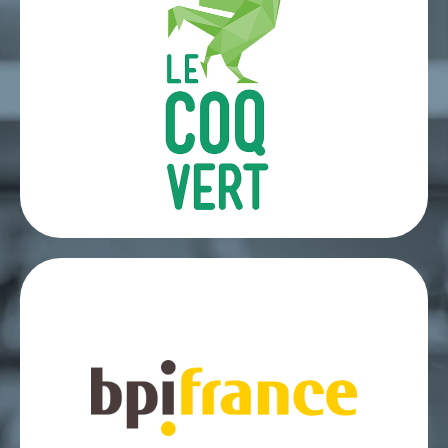
pour l'Environnement
Le Coq Vert est un symbole de notre
engagement collectif pour la durabilité. En
tant que membre de cette communauté,
TILKEO Rénovation se joint à un
mouvement national d'entrepreneurs
dédiés à l'action climatique.
Partenaire de croissance
et d'innovation
BPI France nous soutient dans nos initiatives
de croissance durable. Grâce à leur appui,
nous pouvons accéder à des ressources, des
financements et un réseau d'experts,