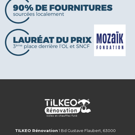
TILKEO Rénovation
1 Bd Gustave Flaubert, 63000