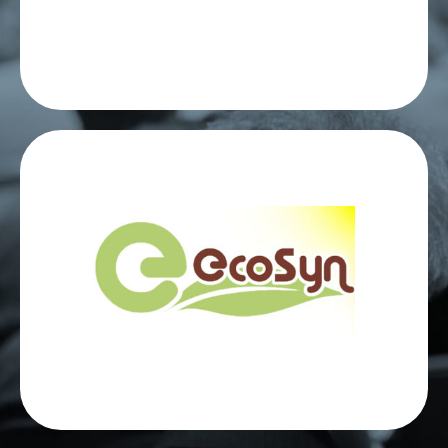
renforçant notre capacité à mener des
projets de rénovation énergétique
d'envergure.
Un engagement aurpès
de structures locales
En collaborant avec le réseau Ecosyn, une
initiative en Bourgogne qui regroupe des
entreprises dédiées à l'écologie, nous
renforçons notre engagement envers des
pratiques durables et responsables.