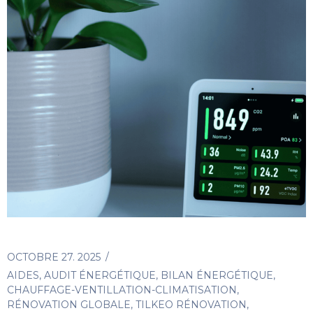
OCTOBRE 27. 2025
AIDES
,
AUDIT ÉNERGÉTIQUE
,
BILAN ÉNERGÉTIQUE
,
CHAUFFAGE-VENTILLATION-CLIMATISATION
,
RÉNOVATION GLOBALE
,
TILKEO RÉNOVATION
,