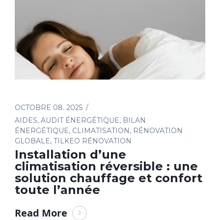
OCTOBRE 08. 2025
AIDES
,
AUDIT ÉNERGÉTIQUE
,
BILAN
ÉNERGÉTIQUE
,
CLIMATISATION
,
RÉNOVATION
GLOBALE
,
TILKEO RÉNOVATION
Installation d’une
climatisation réversible : une
solution chauffage et confort
toute l’année
Read More