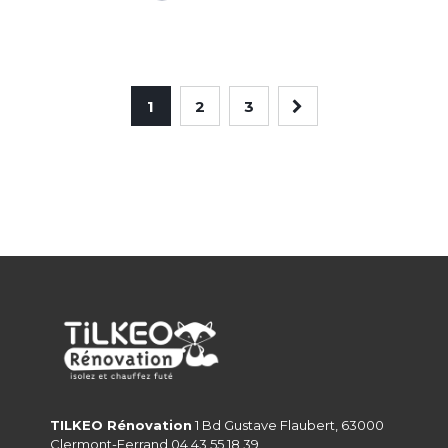
1
2
3
TILKEO Rénovation
1 Bd Gustave Flaubert, 63000
Clermont-Ferrand 04 43 55 18 39