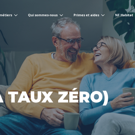
métiers
Qui sommes-nous
Primes et aides
NF Habitat
À TAUX ZÉRO)