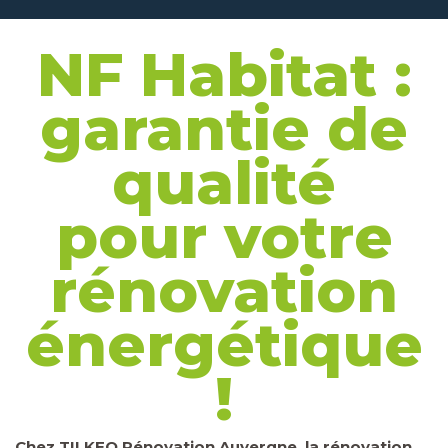
NF Habitat :
garantie de
qualité
pour votre
rénovation
énergétique
!
Chez TILKEO Rénovation Auvergne, la rénovation