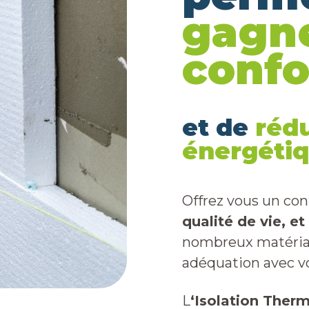
gagne
confo
et de
rédu
énergétiq
Offrez vous un con
qualité de vie, et
nombreux matériaux
adéquation avec vo
L
‘Isolation Therm