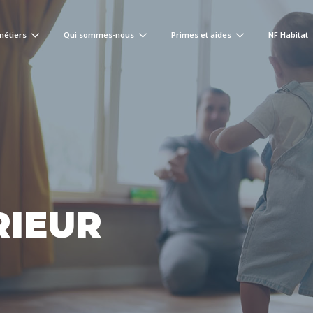
métiers
Qui sommes-nous
Primes et aides
NF Habitat
RIEUR