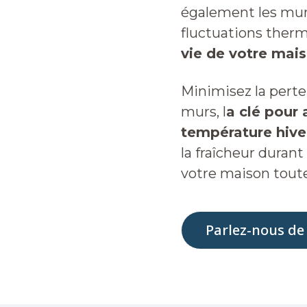
également les murs
fluctuations therm
vie de votre mais
Minimisez la perte 
murs, l
a clé pour
température hiver
la fraîcheur durant
votre maison toute
Parlez-nous de 